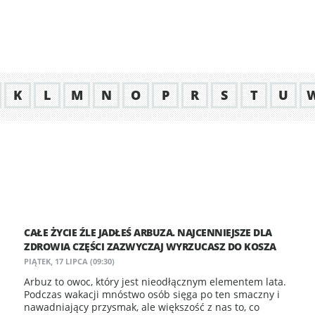
K
L
M
N
O
P
R
S
T
U
CAŁE ŻYCIE ŹLE JADŁEŚ ARBUZA. NAJCENNIEJSZE DLA
ZDROWIA CZĘŚCI ZAZWYCZAJ WYRZUCASZ DO KOSZA
PIĄTEK, 17 LIPCA (09:30)
Arbuz to owoc, który jest nieodłącznym elementem lata.
Podczas wakacji mnóstwo osób sięga po ten smaczny i
nawadniający przysmak, ale większość z nas to, co