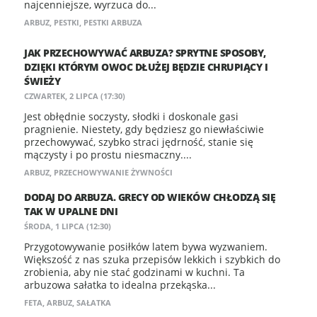
najcenniejsze, wyrzuca do...
ARBUZ
,
PESTKI
,
PESTKI ARBUZA
JAK PRZECHOWYWAĆ ARBUZA? SPRYTNE SPOSOBY,
DZIĘKI KTÓRYM OWOC DŁUŻEJ BĘDZIE CHRUPIĄCY I
ŚWIEŻY
CZWARTEK, 2 LIPCA (17:30)
Jest obłędnie soczysty, słodki i doskonale gasi
pragnienie. Niestety, gdy będziesz go niewłaściwie
przechowywać, szybko straci jędrność, stanie się
mączysty i po prostu niesmaczny....
ARBUZ
,
PRZECHOWYWANIE ŻYWNOŚCI
DODAJ DO ARBUZA. GRECY OD WIEKÓW CHŁODZĄ SIĘ
TAK W UPALNE DNI
ŚRODA, 1 LIPCA (12:30)
Przygotowywanie posiłków latem bywa wyzwaniem.
Większość z nas szuka przepisów lekkich i szybkich do
zrobienia, aby nie stać godzinami w kuchni. Ta
arbuzowa sałatka to idealna przekąska...
FETA
,
ARBUZ
,
SAŁATKA