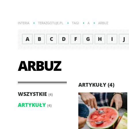
INTERIA
TERAZGOTUJE.PL
TAGI
A
ARBUZ
A
B
C
D
F
G
H
I
J
ARBUZ
ARTYKUŁY (4)
WSZYSTKIE
(4)
ARTYKUŁY
(4)