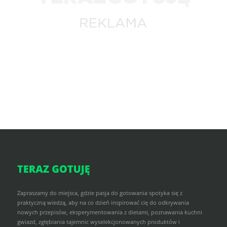
Zapraszamy do miejsca, gdzie pasja do gotowania spotyka się z
praktyczną wiedzą, aby na co dzień inspirować cię do odkrywania
nowych przepisów, eksperymentowania z dietami, poznawania kuchni
gwiazd, zgłębiania tajemnic wyselekcjonowanych produktów i