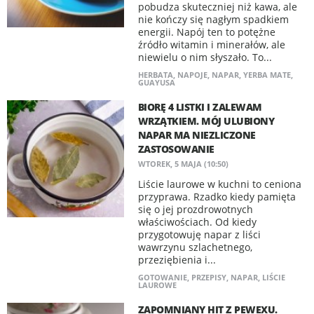
pobudza skuteczniej niż kawa, ale
nie kończy się nagłym spadkiem
energii. Napój ten to potężne
źródło witamin i minerałów, ale
niewielu o nim słyszało. To...
HERBATA
,
NAPOJE
,
NAPAR
,
YERBA MATE
,
GUAYUSA
BIORĘ 4 LISTKI I ZALEWAM
WRZĄTKIEM. MÓJ ULUBIONY
NAPAR MA NIEZLICZONE
ZASTOSOWANIE
WTOREK, 5 MAJA (10:50)
Liście laurowe w kuchni to ceniona
przyprawa. Rzadko kiedy pamięta
się o jej prozdrowotnych
właściwościach. Od kiedy
przygotowuję napar z liści
wawrzynu szlachetnego,
przeziębienia i...
GOTOWANIE
,
PRZEPISY
,
NAPAR
,
LIŚCIE
LAUROWE
ZAPOMNIANY HIT Z PEWEXU.