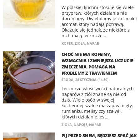
W polskiej kuchni stosuje się wiele
przypraw, których działania nie
doceniamy. Uwielbiamy je za smak i
aromat, który nadają potrawą.
Okazuje się jednak, że niektóre z
nich mają lecznicze...
KOPER
,
ZIOŁA
,
NAPAR
CHOĆ NIE MA KOFEINY,
WZMACNIA I ZMNIEJSZA UCZUCIE
ZMĘCZENIA. POMAGA NA
PROBLEMY Z TRAWIENIEM
ŚRODA, 28 STYCZNIA (14:30)
Lecznicze właściwości naturalnych
naparów z ziół znane są nie od
dziś. Wiele osób w swojej
kuchennej szafce ma zapas mięty,
rumianku, melisy czy szałwii,
których działanie jest...
ZIOŁA
,
NAPOJE
,
NAPAR
PIJ PRZED SNEM, BĘDZIESZ SPAĆ JAK