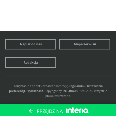
Napisz do nas
Mapa Serwisu
Redakcja
Korzystanie z portalu oznacza akceptację
Regulaminu
.
Ustawienia
preferencji.
Prywatność
. Copyright by
INTERIA.PL
1999-2026. Wszystkie
prawa zastrzeżone.
PRZEJDŹ NA