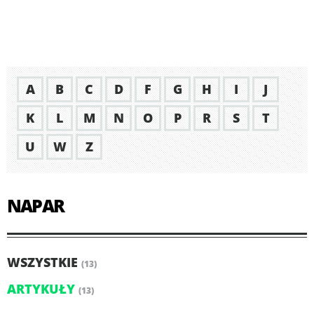
A
B
C
D
F
G
H
I
J
K
L
M
N
O
P
R
S
T
U
W
Z
NAPAR
WSZYSTKIE
(13)
ARTYKUŁY
(13)