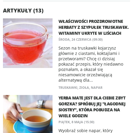
ARTYKUŁY (13)
WŁAŚCIWOŚCI PROZDROWOTNE
HERBATY Z SZYPUŁEK TRUSKAWEK.
WITAMINY UKRYTE W LIŚCIACH
ŚRODA, 24 CZERWCA (09:30)
Sezon na truskawki kojarzysz
głównie z ciastami, koktajlami i
przetworami? Chcę ci dzisiaj
pokazać przepis, który niedawno
poznałam, a okazał się
niesamowicie orzeźwiającą
alternatywą dla...
TRUSKAWKI
,
ZIOŁA
,
NAPAR
YERBA MATE JEST DLA CIEBIE ZBYT
GORZKA? SPRÓBUJ JEJ "ŁAGODNEJ
SIOSTRY", KTÓRA POBUDZA NA
WIELE GODZIN
PIĄTEK, 8 MAJA (15:30)
Wyobraź sobie napar, który