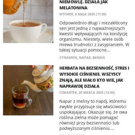
NIEMOWLĘ. DZIAŁA JAK
MELATONINA
WTOREK, 6 MAJA 2025 (11:30)
Odpowiednio długi i niezakłócony
sen jest jedną z najważniejszych
kwestii wpływających na kondycję
organizmu. Niestety, wiele osób
miewa trudności z zasypianiem. W
takiej sytuacji pomocne...
CYNAMON
,
NAPAR
,
BANAN
HERBATA NA BEZSENNOŚĆ, STRES I
WYSOKIE CIŚNIENIE. WSZYSCY
ZNAJĄ, ALE MAŁO KTO WIE, JAK
NAPRAWDĘ DZIAŁA
CZWARTEK, 20 MARCA 2025 (13:30)
Napar z melisy to napój, któremu
zwykle przypisuje się właściwości
uspokajające. Okazuje się, że owa
roślina zielna może pomagać
również przy bezsenności lub
podwyższonym ciśnieniu....