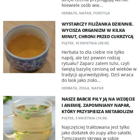
Niewiele osób wie...
HERBATA
,
NAPAR
,
FORSYCJA
WYSTARCZY FILIŻANKA DZIENNIE.
WYCISZA ORGANIZM W KILKA
MINUT, CHRONI PRZED CUKRZYCĄ
PIĄTEK, 10 KWIETNIA (09:30)
Herbata to dla ciebie nie tylko
napój, ale też pewien rodzaj
rytuału? Zaparz zatem tulsi, czyli
świętą bazylię cenioną od wieków w
tradycji ajurwedyjskiej. Dziś wraca
do łask jako zioło...
HERBATA
,
ZIOŁA
,
NAPAR
NASZE BABCIE PIŁY JĄ NA WZDĘCIE
I ANEMIĘ. ZAPOMNIANY NAPAR,
KTÓRY PRZYSPIESZA METABOLIZM
PIĄTEK, 3 KWIETNIA (14:30)
Najczęściej traktowana jest tylko
jako dodatek do zupy albo sałatki.
Tymczasem skrywa w sobie