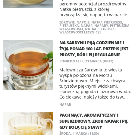
ogromny potencjał prozdrowotny.
Natka pietruszki, z której
przyrządza się napar, to wsparcie...
ZDROWIE
,
NAPOJE
,
NATKA PIETRUSZKI
,
PIETRUSZKA
,
NAPAR
,
NAPARY
,
PIETRUSZKA
WŁAŚCIWOŚCI
,
NATKA PIETRUSZKI
WŁAŚCIWOŚCI LECZNICZE
NA SARDYNII PIJĄ CODZIENNIE I
ŻYJĄ PONAD 100 LAT. PRZEPIS JEST
PROSTY, RÓB I PIJ REGULARNIE
PONIEDZIAŁEK, 23 MARCA (08:42)
Malownicza Sardynia to włoska
wyspa położona na Morzu
Śródziemnym. Miejsce zachwyca
turystów pięknymi widokami,
słoneczną pogodą i lazurową wodą.
Co ciekawe, należy także do tzw....
NAPAR
PACHNĄCY, AROMATYCZNY I
SUPERZDROWY. ZRÓB NAPAR I PIJ,
GDY BOLĄ CIĘ STAWY
ŚRODA, 4 MARCA (11:30)