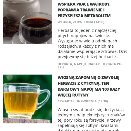
WSPIERA PRACĘ WĄTROBY,
POPRAWIA TRAWIENIE I
PRZYSPIESZA METABOLIZM
WTOREK, 21 KWIETNIA (14:30)
Herbata to jeden z najczęściej
pitych napojów na świecie.
Występuje w wielu odmianach i
rodzajach, a każdy z nich ma
działanie wspierające zdrowie. Dziś
przyjrzymy się bliżej herbacie...
HERBATA
,
NAPOJE
,
NAPAR
,
HERBATA PU-
ERH
WIOSNĄ ZAPOMNIJ O ZWYKŁEJ
HERBACIE Z CYTRYNĄ. TEN
DARMOWY NAPÓJ MA 100 RAZY
WIĘCEJ RUTYNY
CZWARTEK, 16 KWIETNIA (17:30)
Wiosną świat budzi się do życia, a
jednym z najpiękniejszych znaków
tej pory roku są forsycje. Krzewy
zapełniają się żółtymi kwiatami,
dzięki czemu przyciągają wzrok.