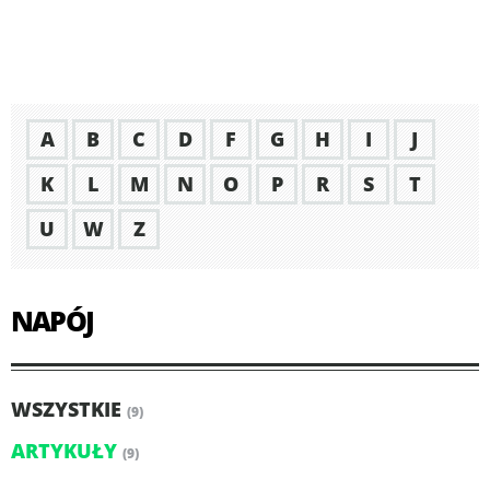
A
B
C
D
F
G
H
I
J
K
L
M
N
O
P
R
S
T
U
W
Z
NAPÓJ
WSZYSTKIE
(9)
ARTYKUŁY
(9)