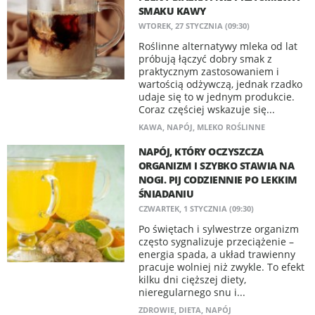
SMAKU KAWY
WTOREK, 27 STYCZNIA (09:30)
Roślinne alternatywy mleka od lat
próbują łączyć dobry smak z
praktycznym zastosowaniem i
wartością odżywczą, jednak rzadko
udaje się to w jednym produkcie.
Coraz częściej wskazuje się...
KAWA
,
NAPÓJ
,
MLEKO ROŚLINNE
NAPÓJ, KTÓRY OCZYSZCZA
ORGANIZM I SZYBKO STAWIA NA
NOGI. PIJ CODZIENNIE PO LEKKIM
ŚNIADANIU
CZWARTEK, 1 STYCZNIA (09:30)
Po świętach i sylwestrze organizm
często sygnalizuje przeciążenie –
energia spada, a układ trawienny
pracuje wolniej niż zwykle. To efekt
kilku dni cięższej diety,
nieregularnego snu i...
ZDROWIE
,
DIETA
,
NAPÓJ