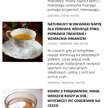
mikroflory. Prosty napój z kefiru i
mielonego siemienia lnianego
pomaga przywrócić równowagę,...
ZDROWIE
,
DIETA
,
NAPÓJ
NATURALNY SŁOWIAŃSKI NAPÓJ
DLA ZDROWIA. REDUKUJE STRES,
POPRAWIA TRAWIENIE I
WZMACNIA ORGANIZM
PIĄTEK, 1 SIERPNIA 2025 (09:30)
W czasach, gdy przemysłowe
napoje dominują na sklepowych
półkach, coraz więcej osób
poszukuje tradycyjnych receptur
opartych na naturalnych
składnikach. Jedną z nich jest
surica, czyli...
ZDROWIE
,
TRADYCJA
,
NAPÓJ
KONIEC Z PODJADANIEM, WAGA
WRESZCIE RUSZY W DÓŁ.
WYSTARCZY PIĆ CODZIENNIE NA
CZCZO