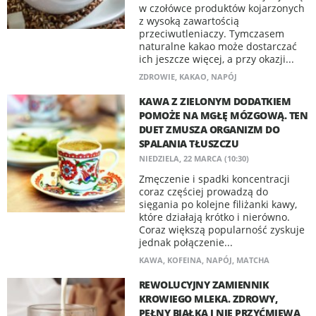
w czołówce produktów kojarzonych
z wysoką zawartością
przeciwutleniaczy. Tymczasem
naturalne kakao może dostarczać
ich jeszcze więcej, a przy okazji...
ZDROWIE
,
KAKAO
,
NAPÓJ
KAWA Z ZIELONYM DODATKIEM
POMOŻE NA MGŁĘ MÓZGOWĄ. TEN
DUET ZMUSZA ORGANIZM DO
SPALANIA TŁUSZCZU
NIEDZIELA, 22 MARCA (10:30)
Zmęczenie i spadki koncentracji
coraz częściej prowadzą do
sięgania po kolejne filiżanki kawy,
które działają krótko i nierówno.
Coraz większą popularność zyskuje
jednak połączenie...
KAWA
,
KOFEINA
,
NAPÓJ
,
MATCHA
REWOLUCYJNY ZAMIENNIK
KROWIEGO MLEKA. ZDROWY,
PEŁNY BIAŁKA I NIE PRZYĆMIEWA