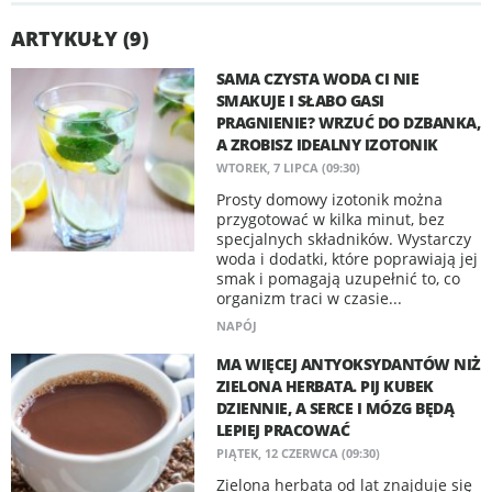
ARTYKUŁY (9)
SAMA CZYSTA WODA CI NIE
SMAKUJE I SŁABO GASI
PRAGNIENIE? WRZUĆ DO DZBANKA,
A ZROBISZ IDEALNY IZOTONIK
WTOREK, 7 LIPCA (09:30)
Prosty domowy izotonik można
przygotować w kilka minut, bez
specjalnych składników. Wystarczy
woda i dodatki, które poprawiają jej
smak i pomagają uzupełnić to, co
organizm traci w czasie...
NAPÓJ
MA WIĘCEJ ANTYOKSYDANTÓW NIŻ
ZIELONA HERBATA. PIJ KUBEK
DZIENNIE, A SERCE I MÓZG BĘDĄ
LEPIEJ PRACOWAĆ
PIĄTEK, 12 CZERWCA (09:30)
Zielona herbata od lat znajduje się