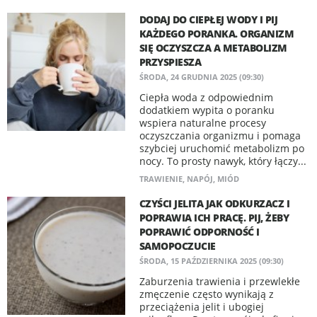
DODAJ DO CIEPŁEJ WODY I PIJ
KAŻDEGO PORANKA. ORGANIZM
SIĘ OCZYSZCZA A METABOLIZM
PRZYSPIESZA
ŚRODA, 24 GRUDNIA 2025 (09:30)
Ciepła woda z odpowiednim
dodatkiem wypita o poranku
wspiera naturalne procesy
oczyszczania organizmu i pomaga
szybciej uruchomić metabolizm po
nocy. To prosty nawyk, który łączy...
TRAWIENIE
,
NAPÓJ
,
MIÓD
CZYŚCI JELITA JAK ODKURZACZ I
POPRAWIA ICH PRACĘ. PIJ, ŻEBY
POPRAWIĆ ODPORNOŚĆ I
SAMOPOCZUCIE
ŚRODA, 15 PAŹDZIERNIKA 2025 (09:30)
Zaburzenia trawienia i przewlekłe
zmęczenie często wynikają z
przeciążenia jelit i ubogiej