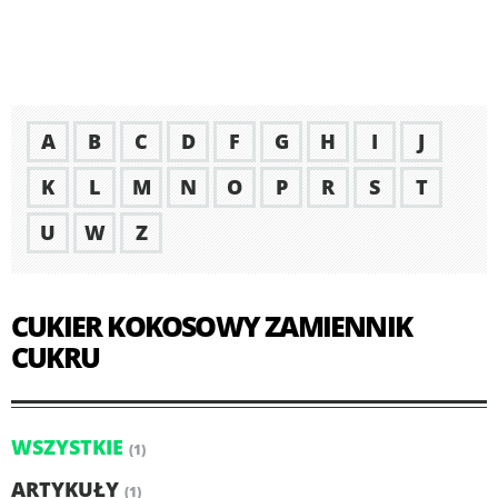
A
B
C
D
F
G
H
I
J
K
L
M
N
O
P
R
S
T
U
W
Z
CUKIER KOKOSOWY ZAMIENNIK
CUKRU
WSZYSTKIE
(1)
ARTYKUŁY
(1)