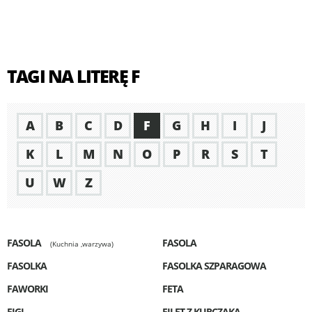
TAGI NA LITERĘ F
A
B
C
D
F
G
H
I
J
K
L
M
N
O
P
R
S
T
U
W
Z
FASOLA
FASOLA
(Kuchnia ,warzywa)
FASOLKA
FASOLKA SZPARAGOWA
FAWORKI
FETA
FIGI
FILET Z KURCZAKA