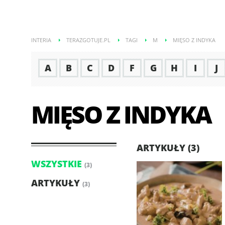
INTERIA
TERAZGOTUJE.PL
TAGI
M
MIĘSO Z INDYKA
A
B
C
D
F
G
H
I
J
MIĘSO Z INDYKA
ARTYKUŁY (3)
WSZYSTKIE
(3)
ARTYKUŁY
(3)