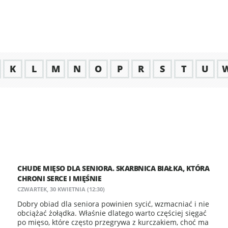
K
L
M
N
O
P
R
S
T
U
CHUDE MIĘSO DLA SENIORA. SKARBNICA BIAŁKA, KTÓRA
CHRONI SERCE I MIĘŚNIE
CZWARTEK, 30 KWIETNIA (12:30)
Dobry obiad dla seniora powinien sycić, wzmacniać i nie
obciążać żołądka. Właśnie dlatego warto częściej sięgać
po mięso, które często przegrywa z kurczakiem, choć ma