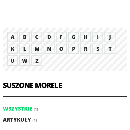
A
B
C
D
F
G
H
I
J
K
L
M
N
O
P
R
S
T
U
W
Z
SUSZONE MORELE
WSZYSTKIE
(1)
ARTYKUŁY
(1)