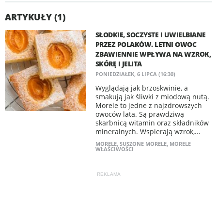
ARTYKUŁY (1)
SŁODKIE, SOCZYSTE I UWIELBIANE
PRZEZ POLAKÓW. LETNI OWOC
ZBAWIENNIE WPŁYWA NA WZROK,
SKÓRĘ I JELITA
PONIEDZIAŁEK, 6 LIPCA (16:30)
Wyglądają jak brzoskwinie, a
smakują jak śliwki z miodową nutą.
Morele to jedne z najzdrowszych
owoców lata. Są prawdziwą
skarbnicą witamin oraz składników
mineralnych. Wspierają wzrok,...
MORELE
,
SUSZONE MORELE
,
MORELE
WŁAŚCIWOŚCI
REKLAMA