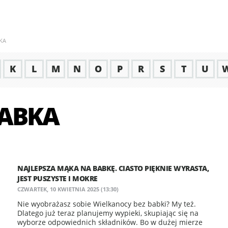
KA
K
L
M
N
O
P
R
S
T
U
ABKA
NAJLEPSZA MĄKA NA BABKĘ. CIASTO PIĘKNIE WYRASTA,
JEST PUSZYSTE I MOKRE
CZWARTEK, 10 KWIETNIA 2025 (13:30)
Nie wyobrażasz sobie Wielkanocy bez babki? My też.
Dlatego już teraz planujemy wypieki, skupiając się na
wyborze odpowiednich składników. Bo w dużej mierze