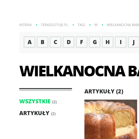
INTERIA
TERAZGOTUJE.PL
TAGI
W
WIELKANOCNA BAB
A
B
C
D
F
G
H
I
J
WIELKANOCNA B
ARTYKUŁY (2)
WSZYSTKIE
(2)
ARTYKUŁY
(2)