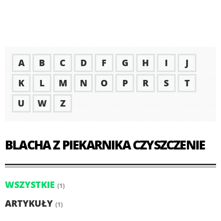
A
B
C
D
F
G
H
I
J
K
L
M
N
O
P
R
S
T
U
W
Z
BLACHA Z PIEKARNIKA CZYSZCZENIE
WSZYSTKIE
(1)
ARTYKUŁY
(1)