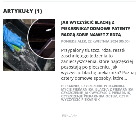
ARTYKUŁY (1)
JAK WYCZYŚCIĆ BLACHĘ Z
PIEKARNIKA? DOMOWE PATENTY
RADZĄ SOBIE NAWET Z RDZĄ
PONIEDZIAŁEK, 22 KWIETNIA 2024 (05:00)
Przypalony tłuszcz, rdza, resztki
zaschniętego jedzenia to
zanieczyszczenia, które najczęściej
pozostają po pieczeniu. Jak
wyczyścić blachę piekarnika? Poznaj
cztery domowe sposoby, które...
PIEKARNIK
,
CZYSZCZENIE PIEKARNIKA
,
MYCIE PIEKARNIKA
,
BLACHA Z PIEKARNIKA
CZYSZCZENIE
,
JAK WYCZYŚCIĆ PIEKARNIK
,
CZYSZCZENIE PIEKARNIKA OCTEM
,
CZYM
WYCZYŚCIĆ PIEKARNIK
REKLAMA