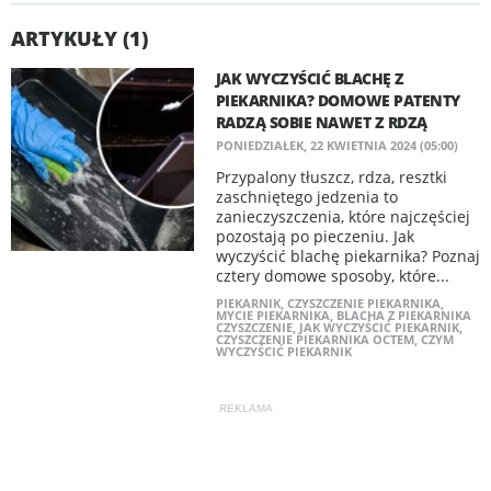
ARTYKUŁY (1)
JAK WYCZYŚCIĆ BLACHĘ Z
PIEKARNIKA? DOMOWE PATENTY
RADZĄ SOBIE NAWET Z RDZĄ
PONIEDZIAŁEK, 22 KWIETNIA 2024 (05:00)
Przypalony tłuszcz, rdza, resztki
zaschniętego jedzenia to
zanieczyszczenia, które najczęściej
pozostają po pieczeniu. Jak
wyczyścić blachę piekarnika? Poznaj
cztery domowe sposoby, które...
PIEKARNIK
,
CZYSZCZENIE PIEKARNIKA
,
MYCIE PIEKARNIKA
,
BLACHA Z PIEKARNIKA
CZYSZCZENIE
,
JAK WYCZYŚCIĆ PIEKARNIK
,
CZYSZCZENIE PIEKARNIKA OCTEM
,
CZYM
WYCZYŚCIĆ PIEKARNIK
REKLAMA