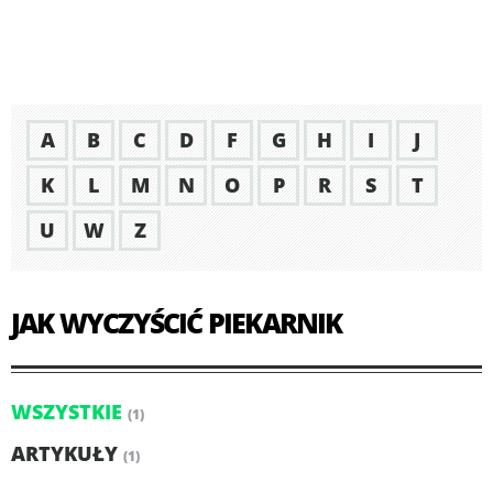
A
B
C
D
F
G
H
I
J
K
L
M
N
O
P
R
S
T
U
W
Z
JAK WYCZYŚCIĆ PIEKARNIK
WSZYSTKIE
(1)
ARTYKUŁY
(1)