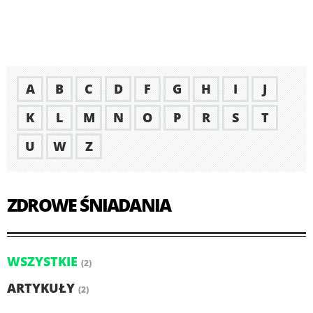
A
B
C
D
F
G
H
I
J
K
L
M
N
O
P
R
S
T
U
W
Z
ZDROWE ŚNIADANIA
WSZYSTKIE
(2)
ARTYKUŁY
(2)