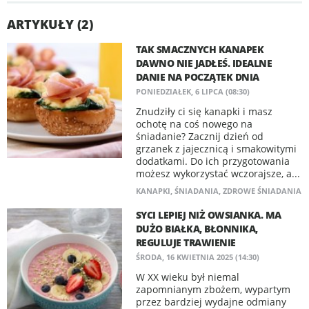
ARTYKUŁY (2)
TAK SMACZNYCH KANAPEK
DAWNO NIE JADŁEŚ. IDEALNE
DANIE NA POCZĄTEK DNIA
PONIEDZIAŁEK, 6 LIPCA (08:30)
Znudziły ci się kanapki i masz
ochotę na coś nowego na
śniadanie? Zacznij dzień od
grzanek z jajecznicą i smakowitymi
dodatkami. Do ich przygotowania
możesz wykorzystać wczorajsze, a...
KANAPKI
,
ŚNIADANIA
,
ZDROWE ŚNIADANIA
SYCI LEPIEJ NIŻ OWSIANKA. MA
DUŻO BIAŁKA, BŁONNIKA,
REGULUJE TRAWIENIE
ŚRODA, 16 KWIETNIA 2025 (14:30)
W XX wieku był niemal
zapomnianym zbożem, wypartym
przez bardziej wydajne odmiany