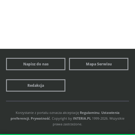
Napisz do nas
Mapa Serwisu
Redakcja
Korzystanie z portalu oznacza akceptację
Regulaminu
.
Ustawienia
preferencji.
Prywatność
. Copyright by
INTERIA.PL
1999-2026. Wszystkie
prawa zastrzeżone.