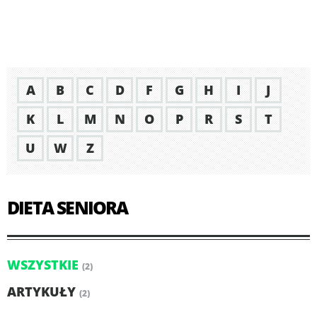
A
B
C
D
F
G
H
I
J
K
L
M
N
O
P
R
S
T
U
W
Z
DIETA SENIORA
WSZYSTKIE
(2)
ARTYKUŁY
(2)