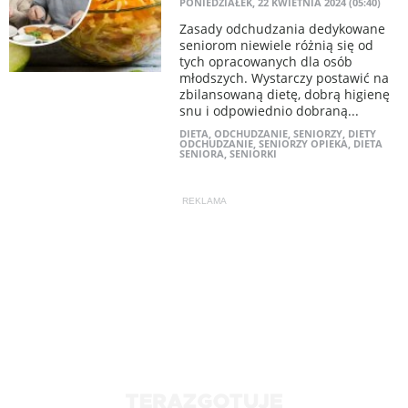
PONIEDZIAŁEK, 22 KWIETNIA 2024 (05:40)
Zasady odchudzania dedykowane
seniorom niewiele różnią się od
tych opracowanych dla osób
młodszych. Wystarczy postawić na
zbilansowaną dietę, dobrą higienę
snu i odpowiednio dobraną...
DIETA
,
ODCHUDZANIE
,
SENIORZY
,
DIETY
ODCHUDZANIE
,
SENIORZY OPIEKA
,
DIETA
SENIORA
,
SENIORKI
REKLAMA