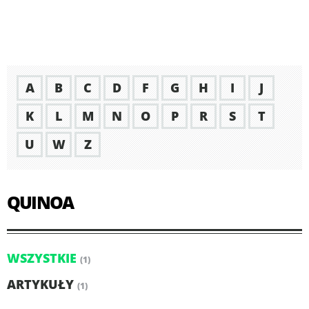
A
B
C
D
F
G
H
I
J
K
L
M
N
O
P
R
S
T
U
W
Z
QUINOA
WSZYSTKIE
(1)
ARTYKUŁY
(1)