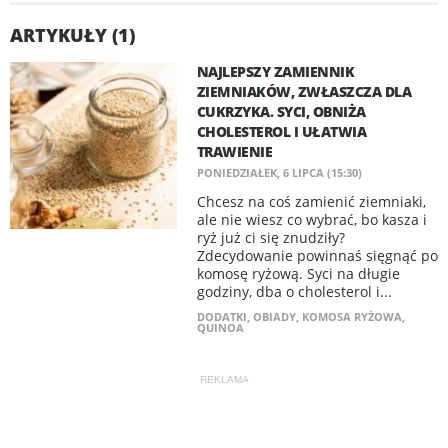
ARTYKUŁY (1)
NAJLEPSZY ZAMIENNIK
ZIEMNIAKÓW, ZWŁASZCZA DLA
CUKRZYKA. SYCI, OBNIŻA
CHOLESTEROL I UŁATWIA
TRAWIENIE
PONIEDZIAŁEK, 6 LIPCA (15:30)
Chcesz na coś zamienić ziemniaki,
ale nie wiesz co wybrać, bo kasza i
ryż już ci się znudziły?
Zdecydowanie powinnaś sięgnąć po
komosę ryżową. Syci na długie
godziny, dba o cholesterol i...
DODATKI
,
OBIADY
,
KOMOSA RYŻOWA
,
QUINOA
REKLAMA