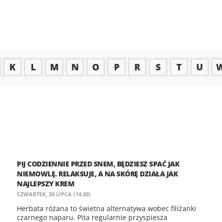
K
L
M
N
O
P
R
S
T
U
PIJ CODZIENNIE PRZED SNEM, BĘDZIESZ SPAĆ JAK
NIEMOWLĘ. RELAKSUJE, A NA SKÓRĘ DZIAŁA JAK
NAJLEPSZY KREM
CZWARTEK, 30 LIPCA (14:30)
Herbata różana to świetna alternatywa wobec filiżanki
czarnego naparu. Pita regularnie przyspiesza