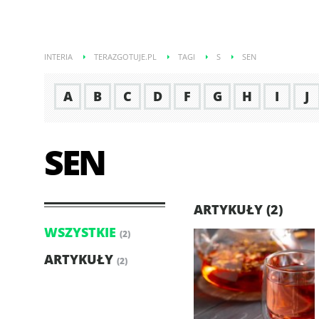
INTERIA
TERAZGOTUJE.PL
TAGI
S
SEN
A
B
C
D
F
G
H
I
J
SEN
ARTYKUŁY (2)
WSZYSTKIE
(2)
ARTYKUŁY
(2)