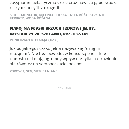
zasypianie, uelastycznia skórę oraz nawilża ją od środka
niczym specyfik z drogerii....
SEN
,
LEMONIADA
,
KUCHNIA POLSKA
,
DZIKA RÓŻA
,
PARZENIE
HERBATY
,
WODA RÓŻANA
NAPÓJ NA PŁASKI BRZUCH I ZDROWE JELITA.
WYSTARCZY PIĆ SZKLANKĘ PRZED SNEM
PONIEDZIAŁEK, 11 MAJA (16:30)
Już od jakiegoś czasu jelita nazywa się "drugim
mózgiem". Nie bez powodu, w końcu są one silnie
unerwione i mają ogromny wpływ nie tylko na trawienie,
ale również na samopoczucie, poziom...
ZDROWIE
,
SEN
,
SIEMIE LNIANE
REKLAMA