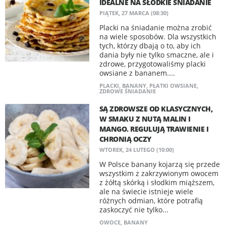
IDEALNE NA SŁODKIE ŚNIADANIE
PIĄTEK, 27 MARCA (08:30)
Placki na śniadanie można zrobić
na wiele sposobów. Dla wszystkich
tych, którzy dbają o to, aby ich
dania były nie tylko smaczne, ale i
zdrowe, przygotowaliśmy placki
owsiane z bananem....
PLACKI
,
BANANY
,
PŁATKI OWSIANE
,
ZDROWE ŚNIADANIE
SĄ ZDROWSZE OD KLASYCZNYCH,
W SMAKU Z NUTĄ MALIN I
MANGO. REGULUJĄ TRAWIENIE I
CHRONIĄ OCZY
WTOREK, 24 LUTEGO (10:00)
W Polsce banany kojarzą się przede
wszystkim z zakrzywionym owocem
z żółtą skórką i słodkim miąższem,
ale na świecie istnieje wiele
różnych odmian, które potrafią
zaskoczyć nie tylko...
OWOCE
,
BANANY