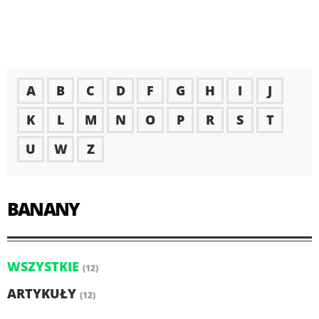
A
B
C
D
F
G
H
I
J
K
L
M
N
O
P
R
S
T
U
W
Z
BANANY
WSZYSTKIE
(12)
ARTYKUŁY
(12)