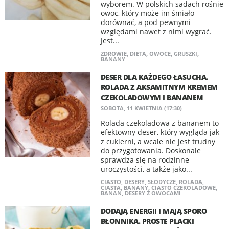
wyborem. W polskich sadach rośnie
owoc, który może im śmiało
dorównać, a pod pewnymi
względami nawet z nimi wygrać.
Jest...
ZDROWIE
,
DIETA
,
OWOCE
,
GRUSZKI
,
BANANY
DESER DLA KAŻDEGO ŁASUCHA.
ROLADA Z AKSAMITNYM KREMEM
CZEKOLADOWYM I BANANEM
SOBOTA, 11 KWIETNIA (17:30)
Rolada czekoladowa z bananem to
efektowny deser, który wygląda jak
z cukierni, a wcale nie jest trudny
do przygotowania. Doskonale
sprawdza się na rodzinne
uroczystości, a także jako...
CIASTO
,
DESERY
,
SŁODYCZE
,
ROLADA
,
CIASTA
,
BANANY
,
CIASTO CZEKOLADOWE
,
BANAN
,
DESERY Z OWOCAMI
DODAJĄ ENERGII I MAJĄ SPORO
BŁONNIKA. PROSTE PLACKI