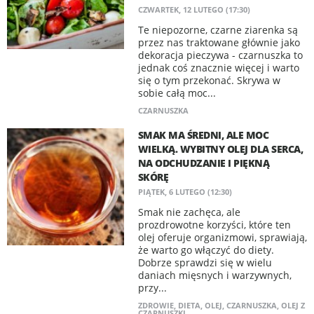
CZWARTEK, 12 LUTEGO (17:30)
Te niepozorne, czarne ziarenka są
przez nas traktowane głównie jako
dekoracja pieczywa - czarnuszka to
jednak coś znacznie więcej i warto
się o tym przekonać. Skrywa w
sobie całą moc...
CZARNUSZKA
SMAK MA ŚREDNI, ALE MOC
WIELKĄ. WYBITNY OLEJ DLA SERCA,
NA ODCHUDZANIE I PIĘKNĄ
SKÓRĘ
PIĄTEK, 6 LUTEGO (12:30)
Smak nie zachęca, ale
prozdrowotne korzyści, które ten
olej oferuje organizmowi, sprawiają,
że warto go włączyć do diety.
Dobrze sprawdzi się w wielu
daniach mięsnych i warzywnych,
przy...
ZDROWIE
,
DIETA
,
OLEJ
,
CZARNUSZKA
,
OLEJ Z
CZARNUSZKI