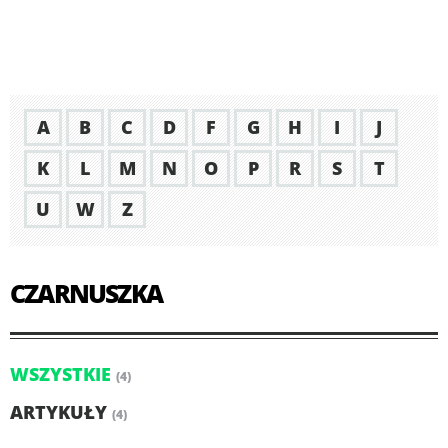
A
B
C
D
F
G
H
I
J
K
L
M
N
O
P
R
S
T
U
W
Z
CZARNUSZKA
WSZYSTKIE
(4)
ARTYKUŁY
(4)