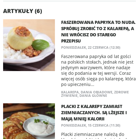
ARTYKUŁY (6)
FASZEROWANA PAPRYKA TO NUDA.
SPRÓBUJ ZROBIĆ TO Z KALAREPĄ, A
NIE WRÓCISZ DO STAREGO
PRZEPISU
PONIEDZIAŁEK, 22 CZERWCA (12:30)
Faszerowana papryka od lat gości
na polskich stołach, jednak nie jest
jedynym warzywem, które nadaje
się do podania w tej wersji. Coraz
więcej osób sięga po kalarepę, która
po upieczeniu...
KALAREPA
,
DANIA OBIADOWE
,
ZDROWE
ŻYWIENIE
,
DANIA GŁÓWNE
PLACKI Z KALAREPY ZAMIAST
ZIEMNIACZANYCH. SĄ LŻEJSZE I
MAJĄ MNIEJ KALORII
PONIEDZIAŁEK, 15 CZERWCA (11:30)
Placki ziemniaczane należą do