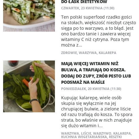
DO ŁASK DIETETYKÓW
CZWARTEK, 23 KWIETNIA (11:30)
Ten polski superfood rzadko gości
na stołach, większość niezbyt często
sięga po to warzywo, a to błąd. Jest
ono bardzo tanie i zawiera więcej
witaminy C niż cytryna. Poza tym
można z...
ZDROWIE
,
WARZYWA
,
KALAREPA
MAJĄ WIĘCEJ WITAMIN NIŻ
BULWA, A TRAFIAJĄ DO KOSZA.
DODAJ DO ZUPY, ZRÓB PESTO LUB
PODSMAŻ NA MAŚLE
PONIEDZIAŁEK, 20 KWIETNIA (11:30)
Kupując kalarepę, wiele osób
skupia się wyłącznie na jej
chrupiącej bulwie, a zielone liście
od razu trafiają do kosza. To spora
strata, bo właśnie w nich znajduje
się dużo witamin i...
WARZYWA
,
LIŚCIE
,
WARZYWO
,
KALAREPA
,
KUCHNIA WEGETARIAŃSKA
,
RESZTKI