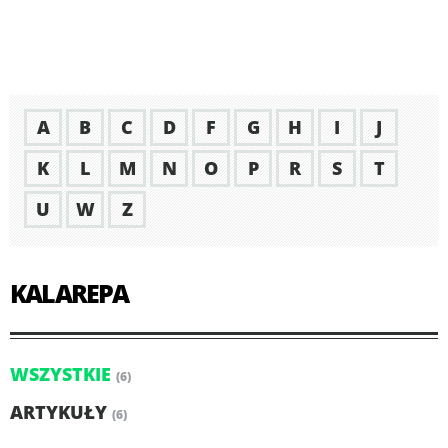
A
B
C
D
F
G
H
I
J
K
L
M
N
O
P
R
S
T
U
W
Z
KALAREPA
WSZYSTKIE
(6)
ARTYKUŁY
(6)