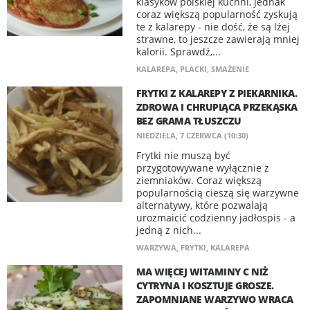
klasyków polskiej kuchni, jednak
coraz większą popularność zyskują
te z kalarepy - nie dość, że są lżej
strawne, to jeszcze zawierają mniej
kalorii. Sprawdź,...
KALAREPA
,
PLACKI
,
SMAŻENIE
FRYTKI Z KALAREPY Z PIEKARNIKA.
ZDROWA I CHRUPIĄCA PRZEKĄSKA
BEZ GRAMA TŁUSZCZU
NIEDZIELA, 7 CZERWCA (10:30)
Frytki nie muszą być
przygotowywane wyłącznie z
ziemniaków. Coraz większą
popularnością cieszą się warzywne
alternatywy, które pozwalają
urozmaicić codzienny jadłospis - a
jedną z nich...
WARZYWA
,
FRYTKI
,
KALAREPA
MA WIĘCEJ WITAMINY C NIŻ
CYTRYNA I KOSZTUJE GROSZE.
ZAPOMNIANE WARZYWO WRACA