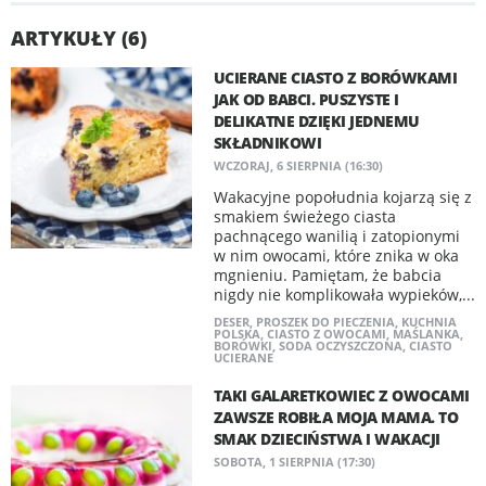
ARTYKUŁY (6)
UCIERANE CIASTO Z BORÓWKAMI
JAK OD BABCI. PUSZYSTE I
DELIKATNE DZIĘKI JEDNEMU
SKŁADNIKOWI
WCZORAJ, 6 SIERPNIA (16:30)
Wakacyjne popołudnia kojarzą się z
smakiem świeżego ciasta
pachnącego wanilią i zatopionymi
w nim owocami, które znika w oka
mgnieniu. Pamiętam, że babcia
nigdy nie komplikowała wypieków,...
DESER
,
PROSZEK DO PIECZENIA
,
KUCHNIA
POLSKA
,
CIASTO Z OWOCAMI
,
MAŚLANKA
,
BORÓWKI
,
SODA OCZYSZCZONA
,
CIASTO
UCIERANE
TAKI GALARETKOWIEC Z OWOCAMI
ZAWSZE ROBIŁA MOJA MAMA. TO
SMAK DZIECIŃSTWA I WAKACJI
SOBOTA, 1 SIERPNIA (17:30)