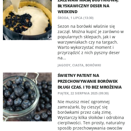
BŁYSKAWICZNY DESER NA
WEEKEND
ŚRODA, 1 LIPCA (13:30)
Sezon na borówki właśnie się
zaczął. Można kupić je zarówno w
popularnych sklepach, jak i w
warzywniakach czy na targach.
Warto wykorzystać moment i
przyrządzić z nich pyszny deser
na...
JAGODY
,
CIASTA
,
BORÓWKI
ŚWIETNY PATENT NA
PRZECHOWYWANIE BORÓWEK
DŁUGI CZAS. I TO BEZ MROŻENIA
PIĄTEK, 22 SIERPNIA 2025 (09:30)
Nie musisz mieć ogromnej
zamrażarki, by cieszyć się
borówkami przez całą zimę.
Wystarczy kilka słoików i odrobina
cierpliwości. Ten prosty, naturalny
sposób przechowywania owoców