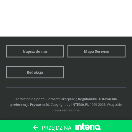
Napisz do nas
Mapa Serwisu
Redakcja
Korzystanie z portalu oznacza akceptację
Regulaminu
.
Ustawienia
preferencji.
Prywatność
. Copyright by
INTERIA.PL
1999-2026. Wszystkie
prawa zastrzeżone.
PRZEJDŹ NA