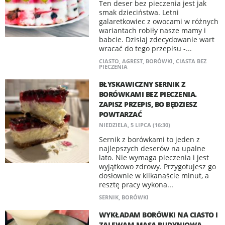
Ten deser bez pieczenia jest jak
smak dzieciństwa. Letni
galaretkowiec z owocami w różnych
wariantach robiły nasze mamy i
babcie. Dzisiaj zdecydowanie wart
wracać do tego przepisu -...
CIASTO
,
AGREST
,
BORÓWKI
,
CIASTA BEZ
PIECZENIA
BŁYSKAWICZNY SERNIK Z
BORÓWKAMI BEZ PIECZENIA.
ZAPISZ PRZEPIS, BO BĘDZIESZ
POWTARZAĆ
NIEDZIELA, 5 LIPCA (16:30)
Sernik z borówkami to jeden z
najlepszych deserów na upalne
lato. Nie wymaga pieczenia i jest
wyjątkowo zdrowy. Przygotujesz go
dosłownie w kilkanaście minut, a
resztę pracy wykona...
SERNIK
,
BORÓWKI
WYKŁADAM BORÓWKI NA CIASTO I
ZALEWAM MASĄ BUDYNIOWĄ.