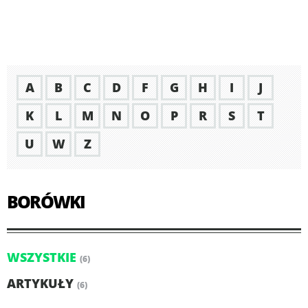
A
B
C
D
F
G
H
I
J
K
L
M
N
O
P
R
S
T
U
W
Z
BORÓWKI
WSZYSTKIE
(6)
ARTYKUŁY
(6)