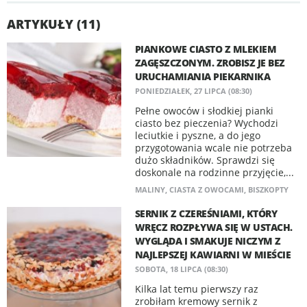
ARTYKUŁY (11)
PIANKOWE CIASTO Z MLEKIEM
ZAGĘSZCZONYM. ZROBISZ JE BEZ
URUCHAMIANIA PIEKARNIKA
PONIEDZIAŁEK, 27 LIPCA (08:30)
Pełne owoców i słodkiej pianki
ciasto bez pieczenia? Wychodzi
leciutkie i pyszne, a do jego
przygotowania wcale nie potrzeba
dużo składników. Sprawdzi się
doskonale na rodzinne przyjęcie,...
MALINY
,
CIASTA Z OWOCAMI
,
BISZKOPTY
SERNIK Z CZEREŚNIAMI, KTÓRY
WRĘCZ ROZPŁYWA SIĘ W USTACH.
WYGLĄDA I SMAKUJE NICZYM Z
NAJLEPSZEJ KAWIARNI W MIEŚCIE
SOBOTA, 18 LIPCA (08:30)
Kilka lat temu pierwszy raz
zrobiłam kremowy sernik z