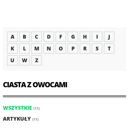
A
B
C
D
F
G
H
I
J
K
L
M
N
O
P
R
S
T
U
W
Z
CIASTA Z OWOCAMI
WSZYSTKIE
(11)
ARTYKUŁY
(11)