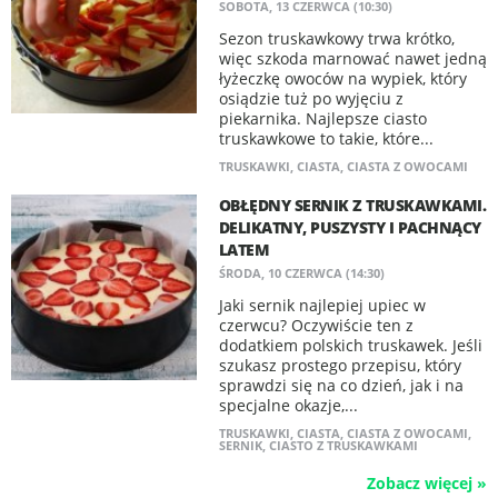
SOBOTA, 13 CZERWCA (10:30)
Sezon truskawkowy trwa krótko,
więc szkoda marnować nawet jedną
łyżeczkę owoców na wypiek, który
osiądzie tuż po wyjęciu z
piekarnika. Najlepsze ciasto
truskawkowe to takie, które...
TRUSKAWKI
,
CIASTA
,
CIASTA Z OWOCAMI
OBŁĘDNY SERNIK Z TRUSKAWKAMI.
DELIKATNY, PUSZYSTY I PACHNĄCY
LATEM
ŚRODA, 10 CZERWCA (14:30)
Jaki sernik najlepiej upiec w
czerwcu? Oczywiście ten z
dodatkiem polskich truskawek. Jeśli
szukasz prostego przepisu, który
sprawdzi się na co dzień, jak i na
specjalne okazje,...
TRUSKAWKI
,
CIASTA
,
CIASTA Z OWOCAMI
,
SERNIK
,
CIASTO Z TRUSKAWKAMI
Zobacz więcej »