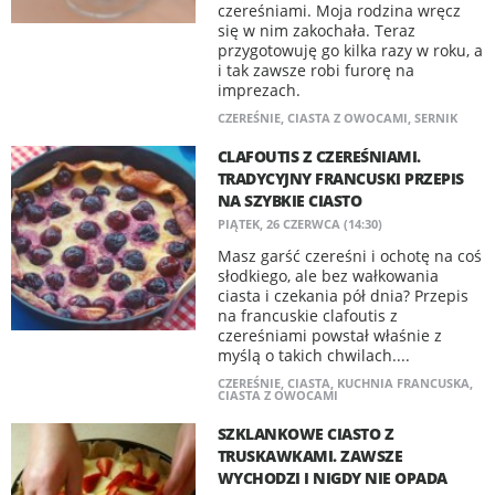
czereśniami. Moja rodzina wręcz
się w nim zakochała. Teraz
przygotowuję go kilka razy w roku, a
i tak zawsze robi furorę na
imprezach.
CZEREŚNIE
,
CIASTA Z OWOCAMI
,
SERNIK
CLAFOUTIS Z CZEREŚNIAMI.
TRADYCYJNY FRANCUSKI PRZEPIS
NA SZYBKIE CIASTO
PIĄTEK, 26 CZERWCA (14:30)
Masz garść czereśni i ochotę na coś
słodkiego, ale bez wałkowania
ciasta i czekania pół dnia? Przepis
na francuskie clafoutis z
czereśniami powstał właśnie z
myślą o takich chwilach....
CZEREŚNIE
,
CIASTA
,
KUCHNIA FRANCUSKA
,
CIASTA Z OWOCAMI
SZKLANKOWE CIASTO Z
TRUSKAWKAMI. ZAWSZE
WYCHODZI I NIGDY NIE OPADA