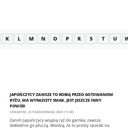
K
L
M
N
O
P
R
S
T
U
JAPOŃCZYCY ZAWSZE TO ROBIĄ PRZED GOTOWANIEM
RYŻU, MA WYRAZISTY SMAK. JEST JESZCZE INNY
POWÓD
CZWARTEK, 23 PAŹDZIERNIKA 2025 (11:30)
Zanim Japończycy wsypią ryż do garnka, zawsze
dokładnie go płuczą. Wiedzą, że to prosty sposób na