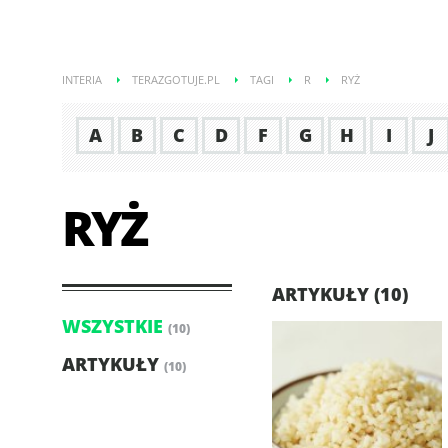
INTERIA
TERAZGOTUJE.PL
TAGI
R
RYŻ
A
B
C
D
F
G
H
I
J
RYŻ
ARTYKUŁY (10)
WSZYSTKIE
(10)
ARTYKUŁY
(10)