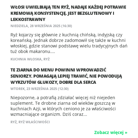
WŁOSI UWIELBIAJĄ TEN RYŻ, NADAJE KAŻDEJ POTRAWIE
KREMOWĄ KONSYSTENCJĘ. JEST BEZGLUTENOWY I
LEKKOSTRAWNY
NIEDZIELA, 28 WRZEŚNIA 2025 (16:30)
Ryż kojarzy się głównie z kuchnią chińską, indyjską czy
koreańską. Jednak dobrze zadomowił się także w kuchni
włoskiej, gdzie stanowi podstawę wielu tradycyjnych dań
tuż obok makaronu....
KUCHNIA WŁOSKA
,
RYŻ
TE ZIARNA DO MENU POWINNI WPROWADZIĆ
SENIORZY. POMAGAJĄ LEPIEJ TRAWIĆ, NIE POWODUJĄ
WYRZUTÓW GLUKOZY, DOBRE DLA SERCA
WTOREK, 23 WRZEŚNIA 2025 (12:30)
Niepozorne, a potrafią zdziałać więcej niż niejeden
suplement. Te drobne ziarna od wieków goszczą w
kuchniach Azji, w których ceniono je za właściwości
wzmacniające organizm. Dziś coraz...
RYŻ
,
RYŻ WŁAŚCIWOŚCI
Zobacz więcej »