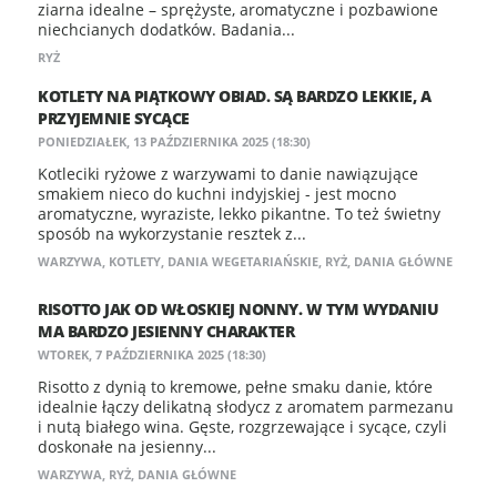
ziarna idealne – sprężyste, aromatyczne i pozbawione
niechcianych dodatków. Badania...
RYŻ
KOTLETY NA PIĄTKOWY OBIAD. SĄ BARDZO LEKKIE, A
PRZYJEMNIE SYCĄCE
PONIEDZIAŁEK, 13 PAŹDZIERNIKA 2025 (18:30)
Kotleciki ryżowe z warzywami to danie nawiązujące
smakiem nieco do kuchni indyjskiej - jest mocno
aromatyczne, wyraziste, lekko pikantne. To też świetny
sposób na wykorzystanie resztek z...
WARZYWA
,
KOTLETY
,
DANIA WEGETARIAŃSKIE
,
RYŻ
,
DANIA GŁÓWNE
RISOTTO JAK OD WŁOSKIEJ NONNY. W TYM WYDANIU
MA BARDZO JESIENNY CHARAKTER
WTOREK, 7 PAŹDZIERNIKA 2025 (18:30)
Risotto z dynią to kremowe, pełne smaku danie, które
idealnie łączy delikatną słodycz z aromatem parmezanu
i nutą białego wina. Gęste, rozgrzewające i sycące, czyli
doskonałe na jesienny...
WARZYWA
,
RYŻ
,
DANIA GŁÓWNE