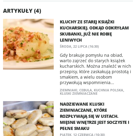
ARTYKUŁY (4)
KLUCHY ZE STAREJ KSIĄŻKI
KUCHARSKIEJ. ODKĄD ODKRYŁAM
SKUBANKI, JUŻ NIE ROBIĘ
LENIWYCH
ŚRODA, 22 LIPCA (16:30)
Gdy brakuje pomysłu na obiad,
warto zajrzeć do starych książek
kucharskich. Można znaleźć w nich
przepisy, które zaskakują prostotą i
smakiem, a wielu osobom
przywołują wspomnienia...
ZIEMNIAKI
,
CEBULA
,
KUCHNIA POLSKA
,
KLUSKI ZIEMNIACZANE
NADZIEWANE KLUSKI
ZIEMNIACZANE, KTÓRE
ROZPŁYWAJĄ SIĘ W USTACH.
MIĘSNE WNĘTRZE JEST SOCZYSTE I
PEŁNE SMAKU
PIĄTEK, 12 CZERWCA (10:30)