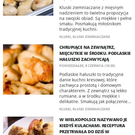
Kluski ziemniaczane z mięsnym
nadzieniem to świetna propozycja
na swojski obiad. Są miękkie i pełne
smaku. Posmakują miłośnikom
tradycyjnej kuchni.
KLUSKI
,
KLUSKI ZIEMNIACZANE
CHRUPIĄCE NA ZEWNĄTRZ,
MIĘCIUTKIE W ŚRODKU. PODLASKIE
HAŁUSZKI ZACHWYCAJĄ
PONIEDZIAŁEK, 8 CZERWCA (10:30)
Podlaskie hałuszki to tradycyjne
danie kuchni kresowej, które
zachwyca prostotą i domowym
charakterem. Z zewnątrz są lekko
rumiane, a w środku miękkie i
delikatne. Smakują jak połączenie...
KLUSKI
,
KLUSKI ZIEMNIACZANE
W WIELKOPOLSCE NAZYWANO JE
KIEDYŚ KULACHAMI. RECEPTURA
PRZETRWAŁA DO DZIŚ W