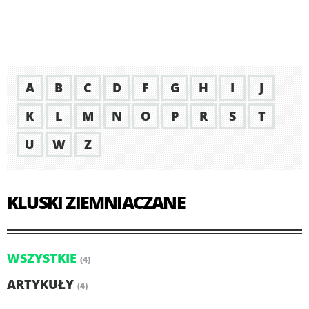
A
B
C
D
F
G
H
I
J
K
L
M
N
O
P
R
S
T
U
W
Z
KLUSKI ZIEMNIACZANE
WSZYSTKIE
(4)
ARTYKUŁY
(4)