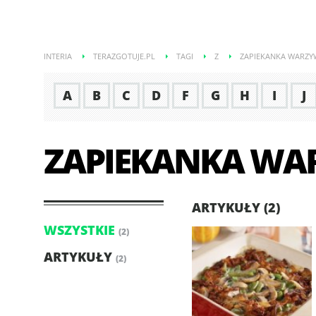
INTERIA
TERAZGOTUJE.PL
TAGI
Z
ZAPIEKANKA WARZ
A
B
C
D
F
G
H
I
J
ZAPIEKANKA W
ARTYKUŁY (2)
WSZYSTKIE
(2)
ARTYKUŁY
(2)