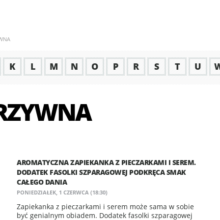
YWNA
K
L
M
N
O
P
R
S
T
U
ARZYWNA
AROMATYCZNA ZAPIEKANKA Z PIECZARKAMI I SEREM.
DODATEK FASOLKI SZPARAGOWEJ PODKRĘCA SMAK
CAŁEGO DANIA
PONIEDZIAŁEK, 1 CZERWCA (18:30)
Zapiekanka z pieczarkami i serem może sama w sobie
być genialnym obiadem. Dodatek fasolki szparagowej