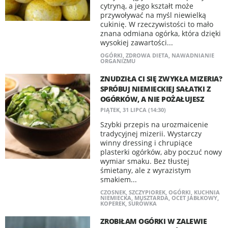
cytryną, a jego kształt może
przywoływać na myśl niewielką
cukinię. W rzeczywistości to mało
znana odmiana ogórka, która dzięki
wysokiej zawartości...
OGÓRKI
,
ZDROWA DIETA
,
NAWADNIANIE
ORGANIZMU
ZNUDZIŁA CI SIĘ ZWYKŁA MIZERIA?
SPRÓBUJ NIEMIECKIEJ SAŁATKI Z
OGÓRKÓW, A NIE POŻAŁUJESZ
PIĄTEK, 31 LIPCA (14:30)
Szybki przepis na urozmaicenie
tradycyjnej mizerii. Wystarczy
winny dressing i chrupiące
plasterki ogórków, aby poczuć nowy
wymiar smaku. Bez tłustej
śmietany, ale z wyrazistym
smakiem...
CZOSNEK
,
SZCZYPIOREK
,
OGÓRKI
,
KUCHNIA
NIEMIECKA
,
MUSZTARDA
,
OCET JABŁKOWY
,
KOPEREK
,
SURÓWKA
ZROBIŁAM OGÓRKI W ZALEWIE