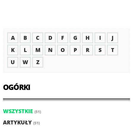
A
B
C
D
F
G
H
I
J
K
L
M
N
O
P
R
S
T
U
W
Z
OGÓRKI
WSZYSTKIE
(51)
ARTYKUŁY
(51)