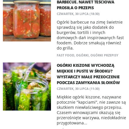
BARBECUE. NAWET TEŚCIOWA
PROSIŁA O PRZEPIS
CZWARTEK, 30 LIPCA (18:30)
Ogórki barbecue na zimę świetnie
sprawdzą się jako dodatek do
burgerów, tortilli i innych
domowych dań inspirowanych fast
foodem. Dobrze smakują również
do grilla.
FAST FOOD
,
OGÓRKI
,
OGÓRKI PRZEPISY
OGÓRKI KISZONE WYCHODZĄ
MIĘKKIE I PUSTE W ŚRODKU?
WYSTARCZY MAŁE PRZEOCZENIE
PODCZAS ZAMYKANIA SŁOIKÓW
CZWARTEK, 30 LIPCA (11:30)
Miękkie ogórki kiszone, nazywane
potocznie "kapciami", nie zawsze są
skutkiem niewłaściwego przepisu.
Czasem winowajcami okazują się
przerośnięte warzywa, niedokładnie
przygotowana...