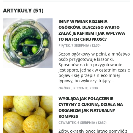
ARTYKUŁY (51)
INNY WYMIAR KISZENIA
OGÓRKÓW. DLACZEGO WARTO
ZALAĆ JE KEFIREM I JAK WPŁYWA
TO NA ICH CHRUPKOŚĆ?
PIĄTEK, 7 SIERPNIA (12:30)
Sezon ogórkowy w pełni, a mnóstwo
osób przygotowuje kiszonki.
Sposobów na ich przygotowanie
jest sporo, jednak w ostatnim czasie
pojawił się przepis nieco mniej
typowy, bo wykorzystujący...
OGÓRKI
,
KISZENIE
,
KEFIR
WYGLĄDA JAK POŁĄCZENIE
CYTRYNY Z CUKINIĄ. DZIAŁA NA
ORGANIZM JAK NATURALNY
KOMPRES
CZWARTEK, 6 SIERPNIA (12:30)
Żółty, okrągły owoc łatwo pomylić z