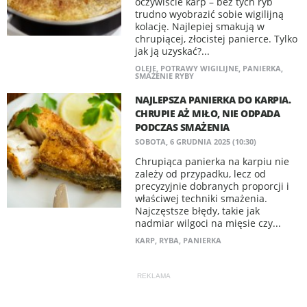
oczywiście karp – bez tych ryb
trudno wyobrazić sobie wigilijną
kolację. Najlepiej smakują w
chrupiącej, złocistej panierce. Tylko
jak ją uzyskać?...
OLEJE
,
POTRAWY WIGILIJNE
,
PANIERKA
,
SMAŻENIE RYBY
NAJLEPSZA PANIERKA DO KARPIA.
CHRUPIE AŻ MIŁO, NIE ODPADA
PODCZAS SMAŻENIA
SOBOTA, 6 GRUDNIA 2025 (10:30)
Chrupiąca panierka na karpiu nie
zależy od przypadku, lecz od
precyzyjnie dobranych proporcji i
właściwej techniki smażenia.
Najczęstsze błędy, takie jak
nadmiar wilgoci na mięsie czy...
KARP
,
RYBA
,
PANIERKA
REKLAMA