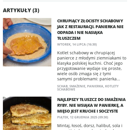
ARTYKUŁY (3)
CHRUPIĄCY ZŁOCISTY SCHABOWY
JAK Z RESTAURACJI. PANIERKA NIE
ODPADA I NIE NASIĄKA
TŁUSZCZEM
WTOREK, 14 LIPCA (16:30)
Kotlet schabowy w chrupiącej
panierce z młodymi ziemniakami to
klasyka polskiej kuchni. Choć jego
przygotowanie wydaje się proste,
wiele osób zmaga się z tymi
samymi problemami: panierka...
SCHAB
,
SMAŻENIE
,
PANIERKA
,
KOTLETY
SCHABOWE
NAJLEPSZY TŁUSZCZ DO SMAŻENIA
RYBY. NIE WSIĄKA W PANIERKĘ, A
MIĘSO JEST KRUCHE I SOCZYSTE
PIĄTEK, 12 GRUDNIA 2025 (09:30)
Mintaj, łosoś, dorsz, halibut, sola i