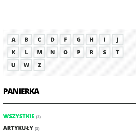
A
B
C
D
F
G
H
I
J
K
L
M
N
O
P
R
S
T
U
W
Z
PANIERKA
WSZYSTKIE
(3)
ARTYKUŁY
(3)