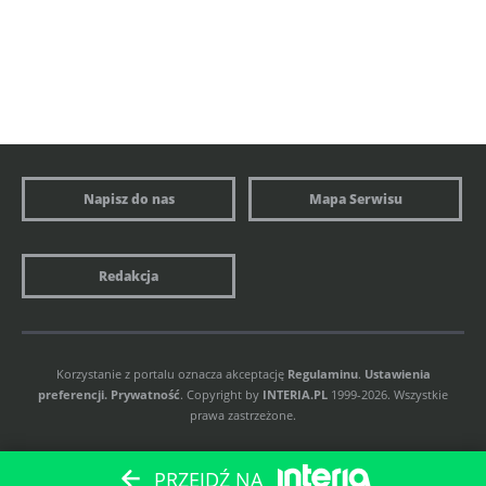
Napisz do nas
Mapa Serwisu
Redakcja
Korzystanie z portalu oznacza akceptację
Regulaminu
.
Ustawienia
preferencji.
Prywatność
. Copyright by
INTERIA.PL
1999-2026. Wszystkie
prawa zastrzeżone.
PRZEJDŹ NA