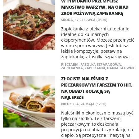
W TYM DANIU PRZEMYCISZ
MNÓSTWO WARZYW. NA OBIAD
ZRÓB POŻYWNĄ ZAPIEKANKĘ
ŚRODA, 17 CZERWCA (08:30)
Zapiekanka z piekarnika to danie
idealne do kulinarnych
eksperymentów. Możesz przemycić
w nim sporo warzyw. Jeśli lubisz
lekkie kompozycje, postaw na
zapiekankę z fasolką szparagową,...
PIECZARKI
,
FASOLKA SZPARAGOWA
,
ZAPIEKANKA
,
ZAPIEKANKI
,
DANIA GŁÓWNE
ZŁOCISTE NALEŚNIKI Z
PIECZARKOWYM FARSZEM TO HIT.
NA OBIAD I KOLACJĘ SĄ
NAJLEPSZE
NIEDZIELA, 24 MAJA (12:30)
Naleśniki niekoniecznie muszą być
tylko na słodko. Te z farszem
pieczarkowym to doskonała
propozycja na obiad czy kolację na
ciepło. Są przepyszne i nasycą na