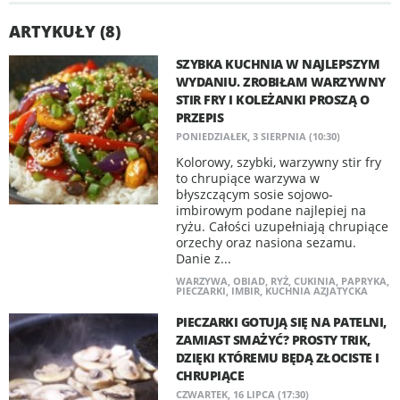
ARTYKUŁY (8)
SZYBKA KUCHNIA W NAJLEPSZYM
WYDANIU. ZROBIŁAM WARZYWNY
STIR FRY I KOLEŻANKI PROSZĄ O
PRZEPIS
PONIEDZIAŁEK, 3 SIERPNIA (10:30)
Kolorowy, szybki, warzywny stir fry
to chrupiące warzywa w
błyszczącym sosie sojowo-
imbirowym podane najlepiej na
ryżu. Całości uzupełniają chrupiące
orzechy oraz nasiona sezamu.
Danie z...
WARZYWA
,
OBIAD
,
RYŻ
,
CUKINIA
,
PAPRYKA
,
PIECZARKI
,
IMBIR
,
KUCHNIA AZJATYCKA
PIECZARKI GOTUJĄ SIĘ NA PATELNI,
ZAMIAST SMAŻYĆ? PROSTY TRIK,
DZIĘKI KTÓREMU BĘDĄ ZŁOCISTE I
CHRUPIĄCE
CZWARTEK, 16 LIPCA (17:30)