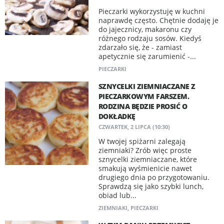
Pieczarki wykorzystuję w kuchni
naprawdę często. Chętnie dodaję je
do jajecznicy, makaronu czy
różnego rodzaju sosów. Kiedyś
zdarzało się, że - zamiast
apetycznie się zarumienić -...
PIECZARKI
SZNYCELKI ZIEMNIACZANE Z
PIECZARKOWYM FARSZEM.
RODZINA BĘDZIE PROSIĆ O
DOKŁADKĘ
CZWARTEK, 2 LIPCA (10:30)
W twojej spiżarni zalegają
ziemniaki? Zrób więc proste
sznycelki ziemniaczane, które
smakują wyśmienicie nawet
drugiego dnia po przygotowaniu.
Sprawdzą się jako szybki lunch,
obiad lub...
ZIEMNIAKI
,
PIECZARKI