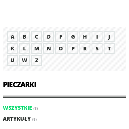
A
B
C
D
F
G
H
I
J
K
L
M
N
O
P
R
S
T
U
W
Z
PIECZARKI
WSZYSTKIE
(8)
ARTYKUŁY
(8)